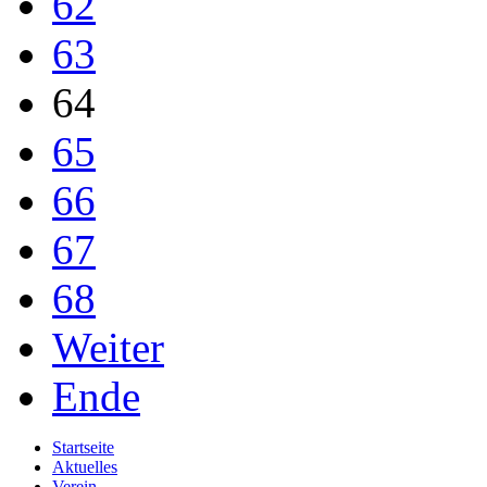
62
63
64
65
66
67
68
Weiter
Ende
Startseite
Aktuelles
Verein