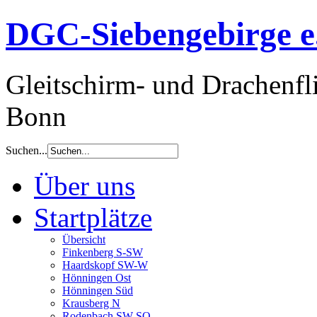
DGC-Siebengebirge e.
Gleitschirm- und Drachenfl
Bonn
Suchen...
Über uns
Startplätze
Übersicht
Finkenberg S-SW
Haardskopf SW-W
Hönningen Ost
Hönningen Süd
Krausberg N
Rodenbach SW-SO