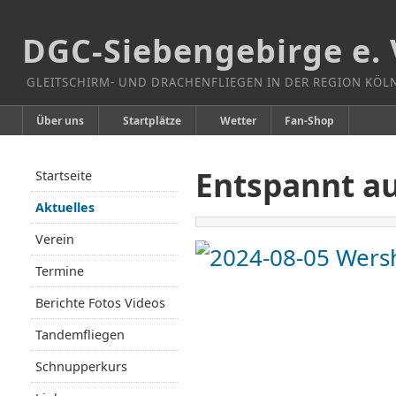
DGC-Siebengebirge e. 
GLEITSCHIRM- UND DRACHENFLIEGEN IN DER REGION KÖ
Über uns
Startplätze
Wetter
Fan-Shop
Entspannt au
Startseite
Aktuelles
Verein
Termine
Berichte Fotos Videos
Tandemfliegen
Schnupperkurs