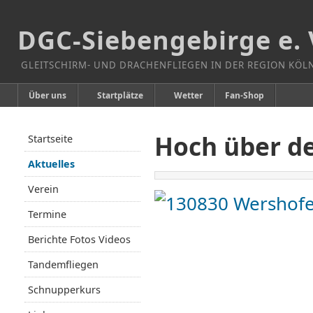
DGC-Siebengebirge e. 
GLEITSCHIRM- UND DRACHENFLIEGEN IN DER REGION KÖ
Über uns
Startplätze
Wetter
Fan-Shop
Hoch über de
Startseite
Aktuelles
Verein
Termine
Berichte Fotos Videos
Tandemfliegen
Schnupperkurs